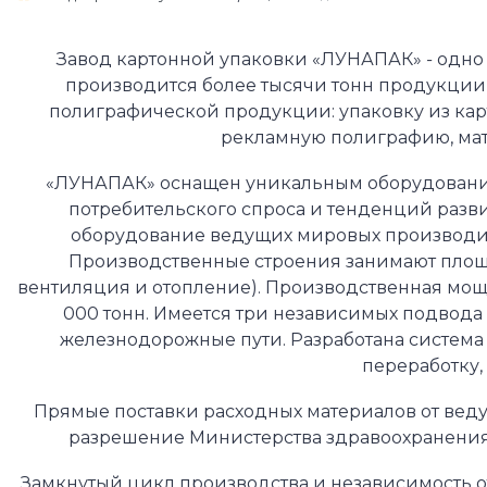
Завод картонной упаковки «ЛУНАПАК»
-
одно
производится более тысячи тонн продукции
полиграфической продукции: упаковку из ка
рекламную полиграфию, мат
«ЛУНАПАК»
оснащен уникальным оборудованием
потребительского спроса и тенденций разв
оборудование ведущих мировых производителе
Производственные строения занимают площ
вентиляция и отопление). Производственная мощно
000 тонн. Имеется три независимых подвода
железнодорожные пути. Разработана система
переработку,
Прямые поставки расходных материалов от вед
разрешение Министерства здравоохранения
Замкнутый цикл производства и независимость о