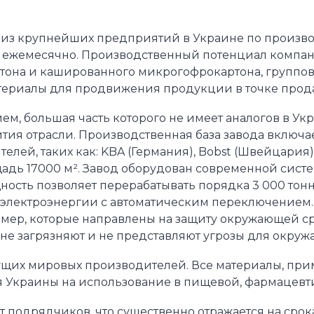
Вклейка пластиковых окошек
Поддон
Коробки на заказ
 из крупнейших предприятий в Украине по произво
Индивидуальный промокод
Пенал
Упаковка для таблеток
 ежемесячно. Производственный потенциал компан
Высечка
ртона и кашированного микрогофрокартона, группо
ериалы для продвижения продукции в точке прод
Фальце-склейка
, большая часть которого не имеет аналогов в Ук
ития отрасли. Производственная база завода включ
й, таких как: KBA (Германия), Bobst (Швейцария), 
адь 17000 м². Завод оборудован современной сист
сть позволяет перерабатывать порядка 3 000 тонн к
 электроэнергии с автоматическим переключением.
 мер, которые направлены на защиту окружающей ср
 не загрязняют и не представляют угрозы для окру
ущих мировых производителей. Все материалы, пр
 Украины на использование в пищевой, фармацевти
т подрядчиков, что существенно отражается на срок