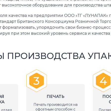
 высокоточное оборудование для производства шт
ля качества на предприятии ООО «ТГ «ЛУНАПАК» по
стандарт Британского Консорциума Розничной Торг
т формализовать, упорядочить свои бизнес-процес
тируя при этом высокий уровень сервиса и качества
Ы ПРОИЗВОДСТВА УПА
3
4
АЯ
ПЕЧАТЬ
ПО
КА
Печать производится на
офсетным способом с
 отдел
После