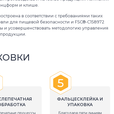
анцформ и клише.
строена в соответствии с требованиями таких
овли для пищевой безопасности и FSC®-С158972
сы и усовершенствовать методологию управления
 продукции.
КОВКИ
5
СЛЕПЕЧАТНАЯ
ФАЛЬЦЕСКЛЕЙКА И
ОБРАБОТКА
УПАКОВКА
печатные процессы
Благодаря пяти линиям