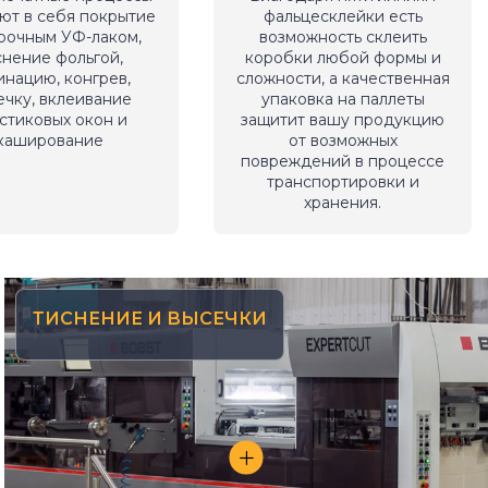
ют в себя покрытие
фальцесклейки есть
рочным УФ-лаком,
возможность склеить
снение фольгой,
коробки любой формы и
инацию, конгрев,
сложности, а качественная
ечку, вклеивание
упаковка на паллеты
стиковых окон и
защитит вашу продукцию
каширование
от возможных
повреждений в процессе
транспортировки и
хранения.
ТИСНЕНИЕ И ВЫСЕЧКИ