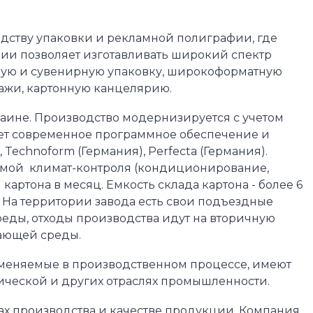
дству упаковки и рекламной полиграфии, где
ии позволяет изготавливать широкий спектр
вую и сувенирную упаковку, широкоформатную
ажи, картонную канцелярию.
раине. Производство модернизируется с учетом
ает современное программное обеспечение и
Technoform (Германия), Perfecta (Германия).
емой климат-контроля (кондиционирование,
артона в месяц. Емкость склада картона - более 6
 На территории завода есть свои подъездные
еды, отходы производства идут на вторичную
жающей среды.
именяемые в производственном процессе, имеют
ческой и других отраслях промышленности.
ах производства и качестве продукции. Компания