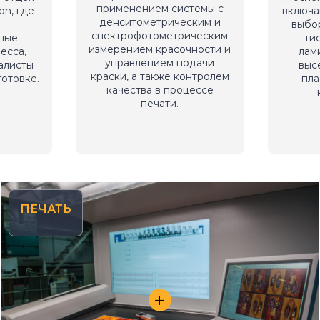
применением системы с
on, где
включа
денситометрическим и
выбо
спектрофотометрическим
ные
ти
измерением красочности и
есса,
лам
управлением подачи
алисты
выс
краски, а также контролем
отовке.
пла
качества в процессе
печати.
ПЕЧАТЬ