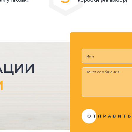
ки упаковки
коробки (на выбор)
ши специалисты смогут
ции и материала с учетом
АЦИИ
М
ОТПРАВИТ