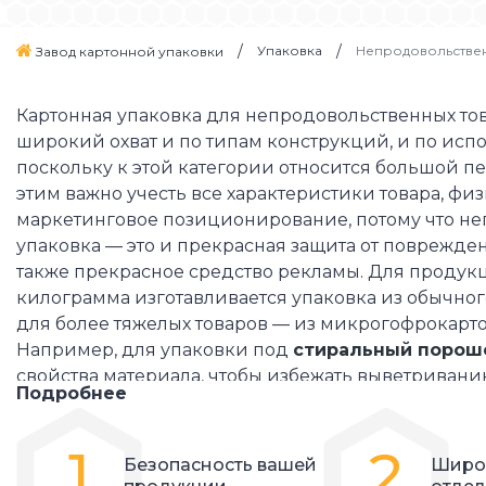
Упаковка
Непродовольствен
Завод картонной упаковки
Картонная упаковка для непродовольственных то
широкий охват и по типам конструкций, и по исп
поскольку к этой категории относится большой пе
этим важно учесть все характеристики товара, фи
маркетинговое позиционирование, потому что н
упаковка — это и прекрасная защита от поврежде
также прекрасное средство рекламы. Для продук
килограмма изготавливается упаковка из обычног
для более тяжелых товаров — из микрогофрокарто
Например, для упаковки под
стиральный порош
свойства материала, чтобы избежать выветривани
Подробнее
веществ, что сказывается на дальнейшем качестве
бытовой техники и электроприборов важно учест
1
2
компонентов, которые идут в одном комплекте, дл
Безопасность вашей
Широ
предусмотреть ложемент во внутрь коробки, в ко