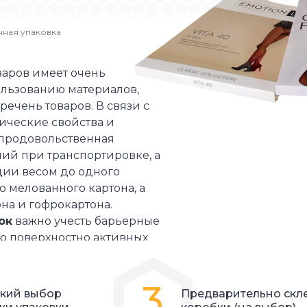
Вклейка пластиковых окошек
Поддон
Коробки на заказ
ная упаковка
Индивидуальный промокод
Пенал
Упаковка для таблеток
Высечка
варов имеет очень
ользованию материалов,
Фальце-склейка
речень товаров. В связи с
зические свойства и
епродовольственная
ний при транспортировке, а
ции весом до одного
о мелованного картона, а
на и гофрокартона.
ок
важно учесть барьерные
ю поверхностно активных
 продукта. Для упаковки
ь наличие множества
3
я этого важно
кий выбор
Предварительно скл
торый будут вкладываться