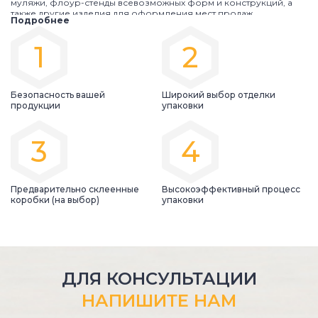
муляжи, флоур-стенды всевозможных форм и конструкций, а
также другие изделия для оформления мест продаж.
Подробнее
Завод «ЛУНАПАК»
производит картонные POS-материалы,
1
2
которые отличаются высоким качеством офсетной печати,
расходными материалами известных производителей,
оригинальными дизайнерскими решениями и невысокой ценой
относительно POS из других материалов.
Безопасность вашей
Широкий выбор отделки
продукции
упаковки
3
4
Предварительно склеенные
Высокоэффективный процесс
коробки (на выбор)
упаковки
ДЛЯ КОНСУЛЬТАЦИИ
НАПИШИТЕ НАМ